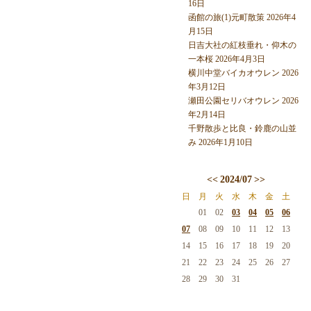
16日
函館の旅(1)元町散策 2026年4
月15日
日吉大社の紅枝垂れ・仰木の
一本桜 2026年4月3日
横川中堂バイカオウレン 2026
年3月12日
瀬田公園セリバオウレン 2026
年2月14日
千野散歩と比良・鈴鹿の山並
み 2026年1月10日
<<
2024/07
>>
日
月
火
水
木
金
土
01
02
03
04
05
06
07
08
09
10
11
12
13
14
15
16
17
18
19
20
21
22
23
24
25
26
27
28
29
30
31