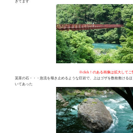
きてます
※click！のある画像は拡大して
茣蓙の石・・・急流を堰き止めるような巨岩で、上はゴザを数枚敷けるほ
いてあった