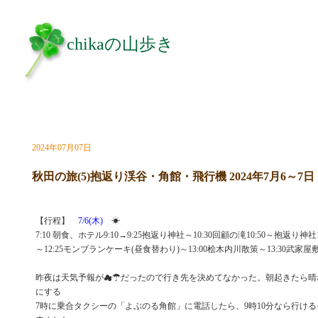
chikaの山歩き
2024年07月07日
秋田の旅(5)抱返り渓谷・角館・飛行機 2024年7月6～7日
【行程】
7/6(木)
☀
7:10 朝食、ホテル9:10→9:25抱返り神社～10:30回顧の滝10:50～抱返り神社11:
～12:25モンブランケーキ(昼食替わり)～13:00桧木内川散策～13:30武家屋敷散策
昨夜は天気予報が☁☂だったので行き先を決めてなかった。朝起きたら晴
にする
7時に乗合タクシーの「よぶのる角館」に電話したら、9時10分なら行ける