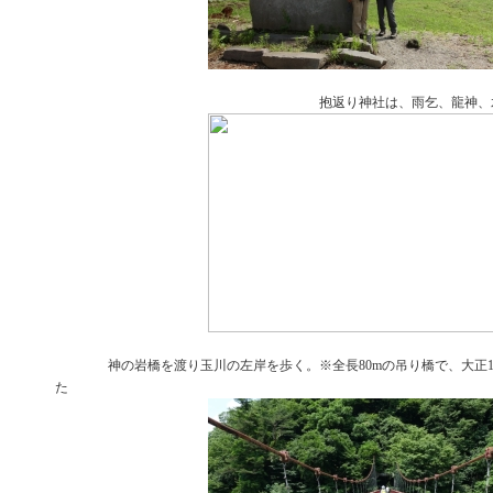
抱返り神社は、雨乞、龍神、水分神、
神の岩橋を渡り玉川の左岸を歩く。※全長80mの吊り橋で、大正1
た