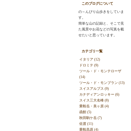
このブログについて
の～んびり山歩きをしていま
す。
簡単な山の記録と、そこで見
た風景やお花などの写真を載
せたいと思っています。
カテゴリ一覧
イタリア (12)
ドロミテ (9)
ツール・ド・モンテローザ
(14)
ツール・ド・モンブラン (13)
スイスアルプス (9)
カナディアンロッキー (6)
スイス三大名峰 (8)
乗鞍岳・美ヶ原 (4)
函館 (5)
秋田駒ケ岳 (7)
佐渡 (11)
乗鞍高原 (4)