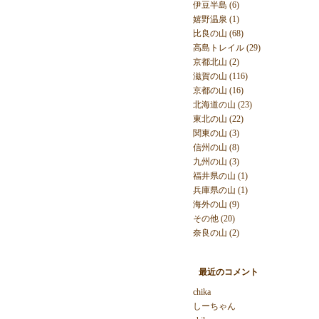
伊豆半島 (6)
嬉野温泉 (1)
比良の山 (68)
高島トレイル (29)
京都北山 (2)
滋賀の山 (116)
京都の山 (16)
北海道の山 (23)
東北の山 (22)
関東の山 (3)
信州の山 (8)
九州の山 (3)
福井県の山 (1)
兵庫県の山 (1)
海外の山 (9)
その他 (20)
奈良の山 (2)
最近のコメント
chika
しーちゃん