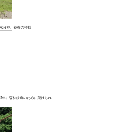
養蚕の神様
5年に森林鉄道のために架けられ