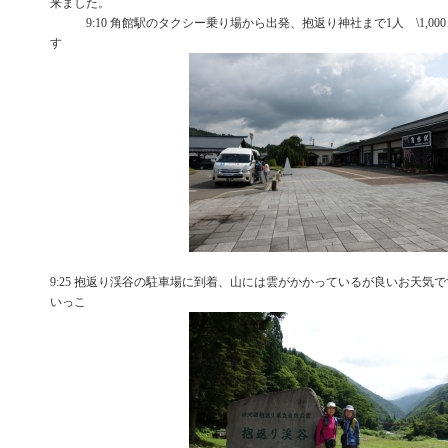
来ました。
9:10 角館駅のタクシー乗り場から出発、抱返り神社まで1人 \1,00
す
9:25 抱返り渓谷の駐車場に到着、山には雲がかかっているが良いお天気です
いっこ