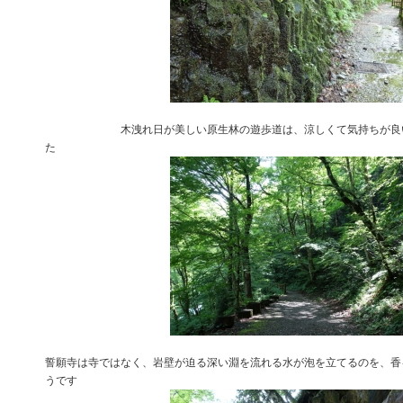
木洩れ日が美しい原生林の遊歩道は、涼しくて気持ちが良い。
た
誓願寺は寺ではなく、岩壁が迫る深い淵を流れる水が泡を立てるのを、香
うです