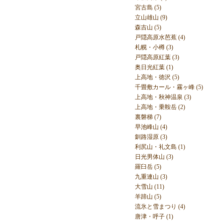
宮古島 (5)
立山雄山 (9)
森吉山 (5)
戸隠高原水芭蕉 (4)
札幌・小樽 (3)
戸隠高原紅葉 (3)
奥日光紅葉 (1)
上高地・徳沢 (5)
千畳敷カール・霧ヶ峰 (5)
上高地・秋神温泉 (3)
上高地・乗鞍岳 (2)
裏磐梯 (7)
早池峰山 (4)
釧路湿原 (3)
利尻山・礼文島 (1)
日光男体山 (3)
羅臼岳 (5)
九重連山 (3)
大雪山 (11)
羊蹄山 (5)
流氷と雪まつり (4)
唐津・呼子 (1)