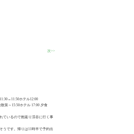
次>>
―
30→11:50ホテル12:00
～15:50ホテル 17:00 夕食
れているので抱返り渓谷に行く事
そうです。帰りは11時半で予約出