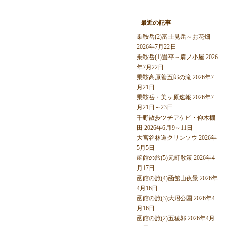
最近の記事
乗鞍岳(2)富士見岳～お花畑
2026年7月22日
乗鞍岳(1)畳平～肩ノ小屋 2026
年7月22日
乗鞍高原善五郎の滝 2026年7
月21日
乗鞍岳・美ヶ原速報 2026年7
月21日～23日
千野散歩ツチアケビ・仰木棚
田 2026年6月9～11日
大宮谷林道クリンソウ 2026年
5月5日
函館の旅(5)元町散策 2026年4
月17日
函館の旅(4)函館山夜景 2026年
4月16日
函館の旅(3)大沼公園 2026年4
月16日
函館の旅(2)五稜郭 2026年4月