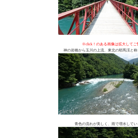
※click！のある画像は拡大して
神の岩橋から玉川の上流、東北の耶馬渓と称され、
青色の流れが美しく、雨で増水している筈なの