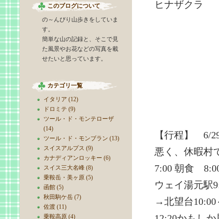
ヒナザクラ
このブログについて
の～んびり山歩きをしていま
す。
簡単な山の記録と、そこで見
た風景やお花などの写真を載
せたいと思っています。
カテゴリ一覧
イタリア (12)
ドロミテ (9)
ツール・ド・モンテローザ
(14)
【行程】 6/
ツール・ド・モンブラン (13)
スイスアルプス (9)
悪く、休暇村
カナディアンロッキー (6)
7:00 朝食 
スイス三大名峰 (8)
乗鞍岳・美ヶ原 (5)
ウェイ湯元駅9:
函館 (5)
秋田駒ケ岳 (7)
→北望台10:00
佐渡 (11)
12:20かもし
乗鞍高原 (4)