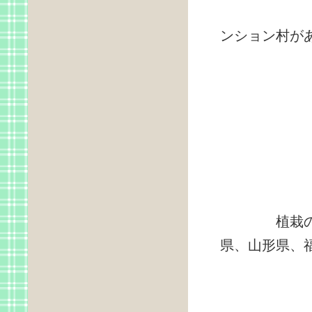
9:10
ンション村が
植栽のヒメ
県、山形県、福