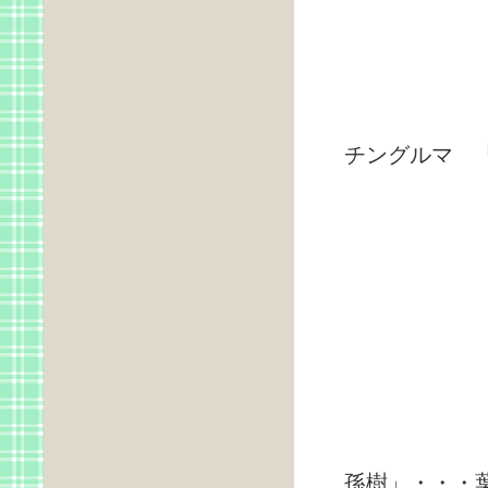
チングルマ 
イワ
孫樹」・・・