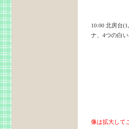
10:00 北房
ナ、4つの白
像は拡大して