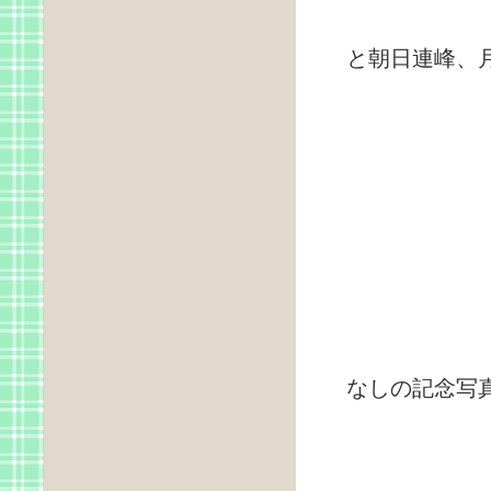
北
と朝日連峰、月
久し
なしの記念写真