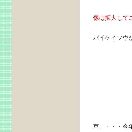
像は拡大して
人形石か
バイケイソウが
コバイ
草」・・・今