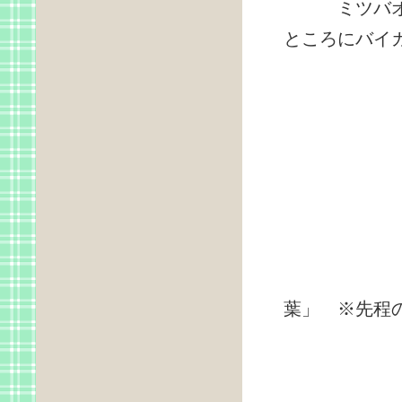
ミツバオウレ
ところにバイ
サン
葉」 ※先程の