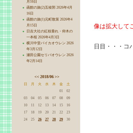
月16日
函館の旅(2)五稜郭 2026年4月
16日
函館の旅(1)元町散策 2026年4
像は拡大して
月15日
日吉大社の紅枝垂れ・仰木の
一本桜 2026年4月3日
横川中堂バイカオウレン 2026
日目・・・コ
年3月12日
瀬田公園セリバオウレン 2026
年2月14日
<<
2018/06
>>
日
月
火
水
木
金
土
01
02
03
04
05
06
07
08
09
10
11
12
13
14
15
16
17
18
19
20
21
22
23
24
25
26
27
28
29
30