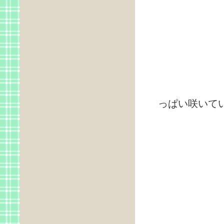
岩の
っぱい咲いて