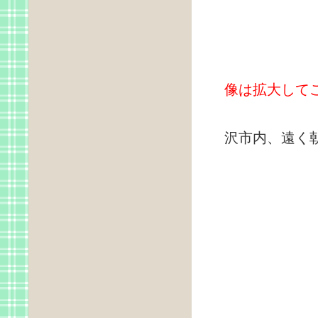
像は拡大して
しらかばリ
沢市内、遠く朝