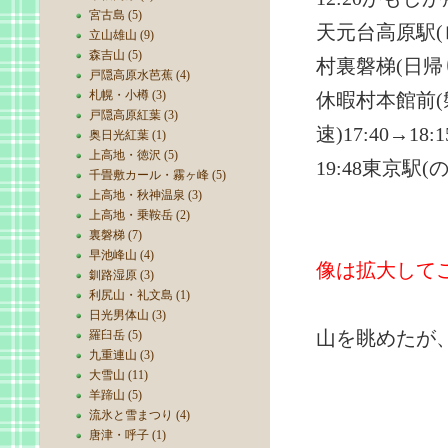
宮古島 (5)
天元台高原駅(ロー
立山雄山 (9)
森吉山 (5)
村裏磐梯(日
戸隠高原水芭蕉 (4)
札幌・小樽 (3)
休暇村本館前(磐
戸隠高原紅葉 (3)
速)17:40→18
奥日光紅葉 (1)
上高地・徳沢 (5)
19:48東京駅(の
千畳敷カール・霧ヶ峰 (5)
上高地・秋神温泉 (3)
上高地・乗鞍岳 (2)
裏磐梯 (7)
早池峰山 (4)
像は拡大して
釧路湿原 (3)
利尻山・礼文島 (1)
7:50 
日光男体山 (3)
山を眺めたが
羅臼岳 (5)
九重連山 (3)
大雪山 (11)
羊蹄山 (5)
流氷と雪まつり (4)
唐津・呼子 (1)