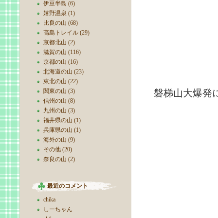
伊豆半島 (6)
嬉野温泉 (1)
比良の山 (68)
高島トレイル (29)
京都北山 (2)
滋賀の山 (116)
京都の山 (16)
北海道の山 (23)
明治21
東北の山 (22)
関東の山 (3)
磐梯山大爆発
信州の山 (8)
九州の山 (3)
福井県の山 (1)
兵庫県の山 (1)
海外の山 (9)
その他 (20)
奈良の山 (2)
最近のコメント
chika
しーちゃん