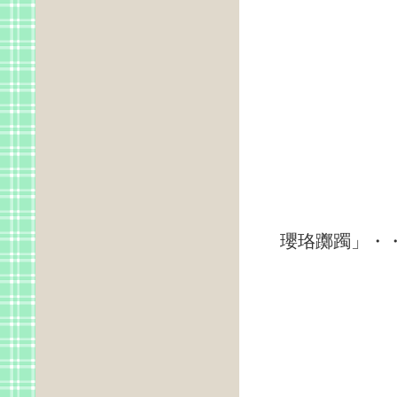
コヨ
瓔珞躑躅」・