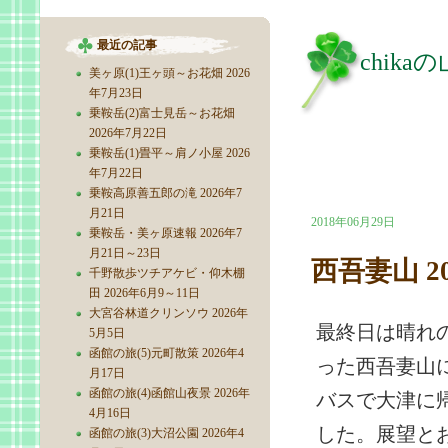
最近の記事
chika
美ヶ原(1)王ヶ頭～お花畑 2026
年7月23日
乗鞍岳(2)富士見岳～お花畑
2026年7月22日
乗鞍岳(1)畳平～肩ノ小屋 2026
年7月22日
乗鞍高原善五郎の滝 2026年7
月21日
2018年06月29日
乗鞍岳・美ヶ原速報 2026年7
月21日～23日
西吾妻山 2
千野散歩ツチアケビ・仰木棚
田 2026年6月9～11日
大宮谷林道クリンソウ 2026年
最終日は晴れ
5月5日
函館の旅(5)元町散策 2026年4
った西吾妻山に
月17日
函館の旅(4)函館山夜景 2026年
バスで大津に
4月16日
した。展望とお
函館の旅(3)大沼公園 2026年4