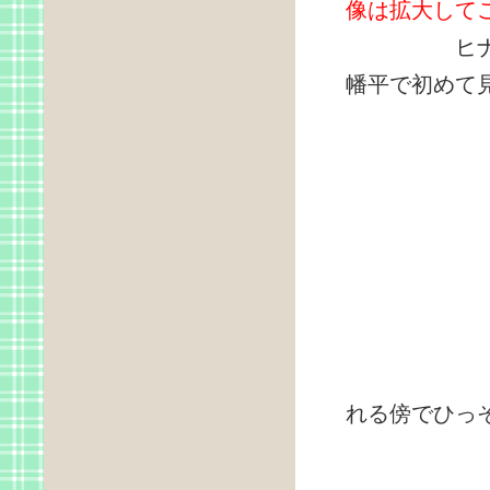
像は拡大して
ヒナザクラ
幡平で初めて
雪
れる傍でひっ