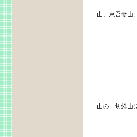
大
山、東吾妻山
望
山の一切経山(