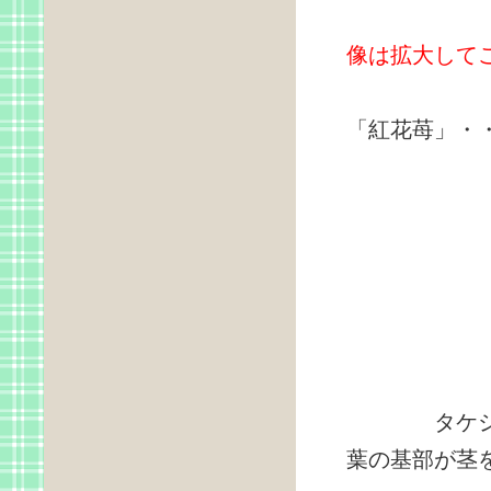
像は拡大して
ベ
「紅花苺」・
タケシマラ
葉の基部が茎